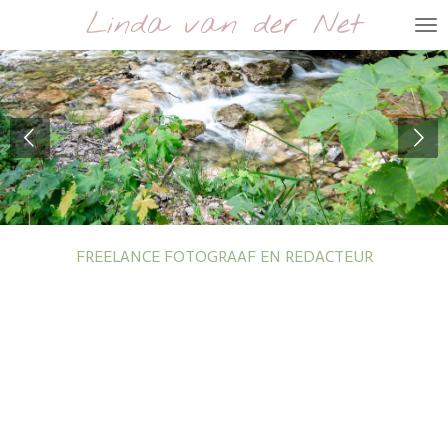
Linda van der Net
Ga
direct
naar
de
hoofdinhoud
FREELANCE FOTOGRAAF EN REDACTEUR