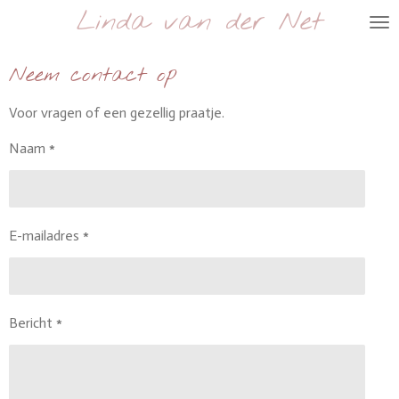
Linda van der Net
Ga
direct
naar
Neem contact op
de
hoofdinhoud
Voor vragen of een gezellig praatje.
Naam *
E-mailadres *
Bericht *