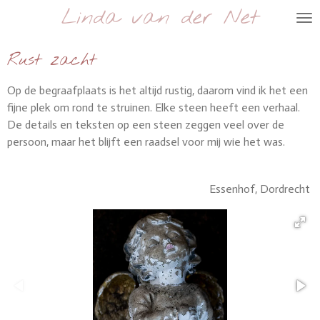
Linda van der Net
Ga
direct
naar
Rust zacht
de
hoofdinhoud
Op de begraafplaats is het altijd rustig, daarom vind ik het een
fijne plek om rond te struinen. Elke steen heeft een verhaal.
De details en teksten op een steen zeggen veel over de
persoon, maar het blijft een raadsel voor mij wie het was.
Essenhof, Dordrecht